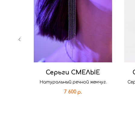
НС
Серьги СМЕЛЫЕ
еребра с
Натуральный речной жемчуг.
Сер
нком
7 600
р.