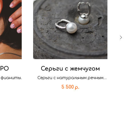
ГРО
Серьги с жемчугом
 фианиты.
Серьги с натуральным речным
жемчугом
сп
5 500
р.