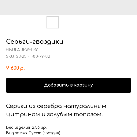
Серьги-гвоздики
FIBULA JEWELRY
SKU:
53-231-11-80-79-02
9 600
р.
Добавить в корзину
Серьги из серебра натуральным
цитрином и голубым топазом.
Вес изделия: 2.36 гр.
Вид замка: Пусет (гвоздик)