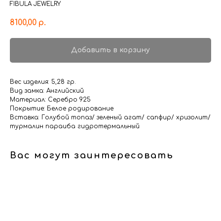
FIBULA JEWELRY
8100,00
р.
Добавить в корзину
Вес изделия: 5,28 гр.
Вид замка: Английский
Материал: Серебро 925
Покрытие: Белое родирование
Вставка: Голубой топаз/ зеленый агат/ сапфир/ хризолит/
турмалин параиба гидротермальный
Вас могут заинтересовать