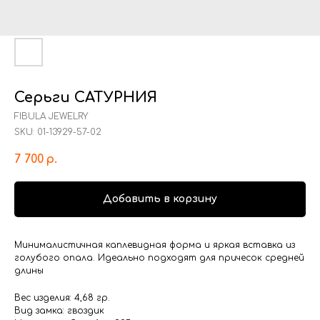
Серьги САТУРНИЯ
FIBULA JEWELRY
SKU:
01-13929-57-02
7 700
р.
Добавить в корзину
Минималистичная каплевидная форма и яркая вставка из
голубого опала. Идеально подходят для причесок средней
длины
Вес изделия: 4,68 гр.
Вид замка: гвоздик