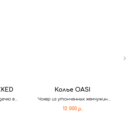
CKED
Колье OASI
ечко в
Чокер из утонченных жемчужин
 рамки,
барокко
им
12 000
р.
оминает
ь ключ -