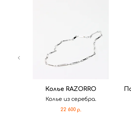
ЛО
Колье RAZORRO
П
Колье из серебра.
22 600
р.