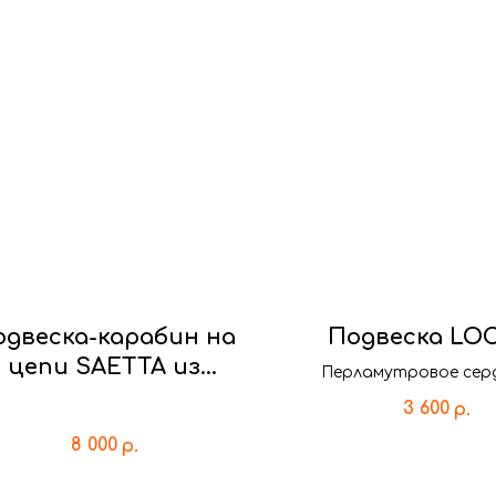
одвеска-карабин на
Подвеска LO
цепи SAETTA из
Перламутровое серд
серебра в форме
обрамлении лучистой
3 600
р.
форма подвески нап
молнии
замочек. Кому доверит
8 000
р.
решать тебе!