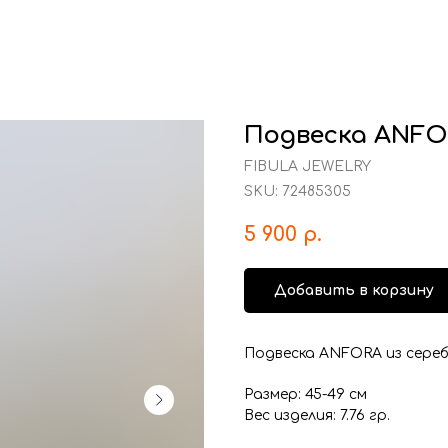
Подвеска ANFO
FIBULA JEWELRY
SKU:
72485305
5 900
р.
Добавить в корзину
Подвеска ANFORA из сереб
Размер: 45-49 см
Вес изделия: 7.76 гр.