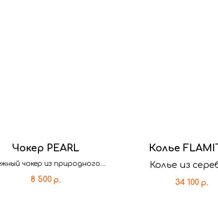
Чокер PEARL
Колье FLAMI
жный чокер из природного
Колье из сере
чуга. Отличный вариант как
Золотым покр
8 500
р.
34 100
р.
ля каждого дня, так и для
Vermeil
особого случая!