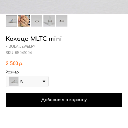
Кольцо MLTC mini
FIBULA JEWELRY
SKU:
85041004
2 500
р.
Размер
15
Добавить в корзину