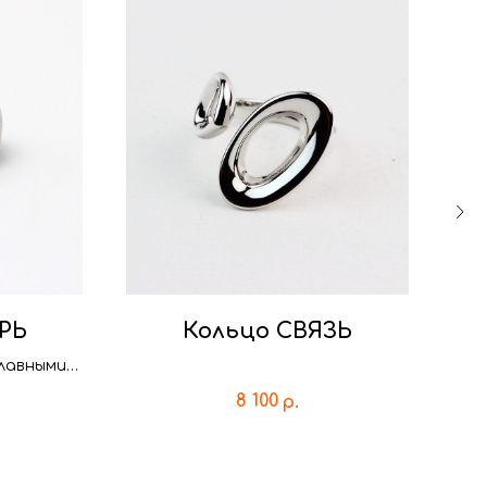
РЬ
Кольцо СВЯЗЬ
плавными
Кол
8 100
р.