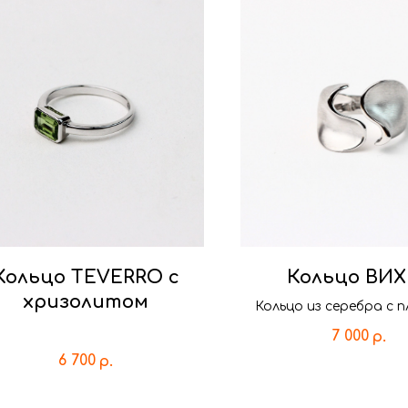
Кольцо TEVERRO с
Кольцо ВИХ
хризолитом
Кольцо из серебра c 
линиями
7 000
р.
6 700
р.