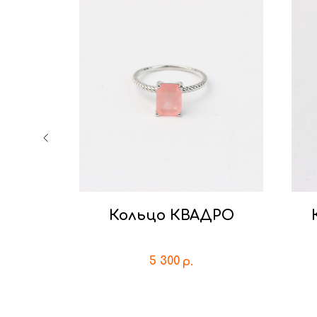
РА
Кольцо КВАДРО
5 300
р.