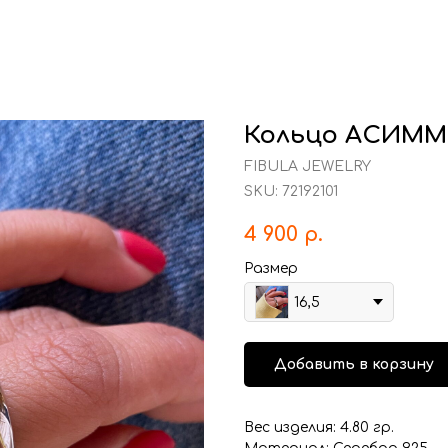
Кольцо АСИММ
FIBULA JEWELRY
SKU:
72192101
4 900
р.
Размер
16,5
Добавить в корзину
Вес изделия: 4.80 гр.