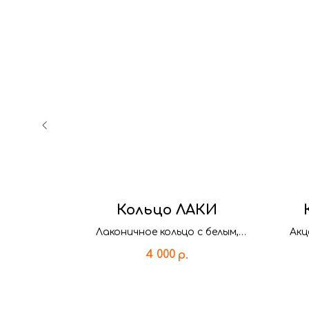
РКЛ
Кольцо ЛАКИ
Лаконичное кольцо с белым,
Акц
синтетическим опалом.
4 000
р.