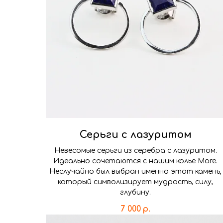
Серьги с лазуритом
Невесомые серьги из серебра с лазуритом.
Идеально сочетаются с нашим колье More.
Неслучайно был выбран именно этот камень,
который символизирует мудрость, силу,
глубину.
7 000
р.