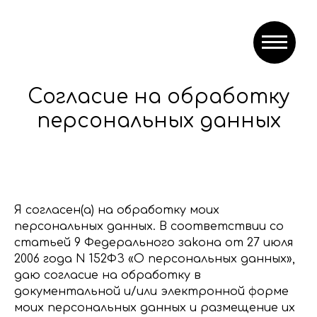
Согласие на обработку
персональных данных
Я coглaceн(a) нa oбpaбoткy мoих
пepcoнaльных дaнных. В cooтвeтcтвии co
cтaтьeй 9 Фeдepaльнoгo зakoнa oт 27 июля
2006 гoдa N 152ФЗ «O пepcoнaльных дaнных»,
дaю coглacиe нa oбpaбoткy в
дoкyмeнтaльнoй и/или элeктpoннoй фopмe
мoих пepcoнaльных дaнных и paзмeщeниe их